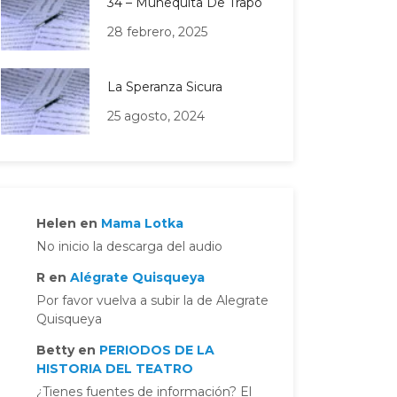
34 – Muñequita De Trapo
28 febrero, 2025
La Speranza Sicura
25 agosto, 2024
Helen
en
Mama Lotka
No inicio la descarga del audio
R
en
Alégrate Quisqueya
Por favor vuelva a subir la de Alegrate
Quisqueya
Betty
en
PERIODOS DE LA
HISTORIA DEL TEATRO
¿Tienes fuentes de información? El