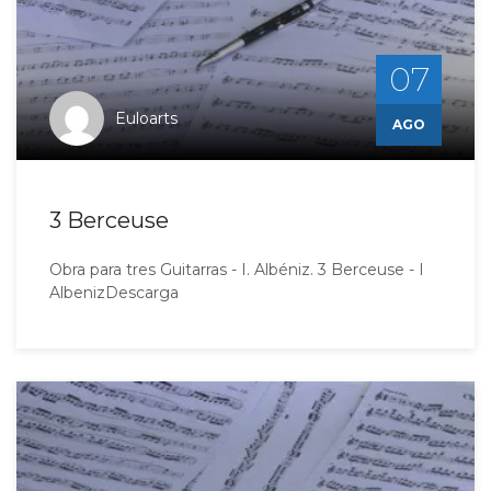
07
Euloarts
AGO
3 Berceuse
Obra para tres Guitarras - I. Albéniz. 3 Berceuse - I
AlbenizDescarga