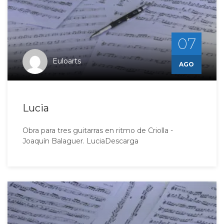
07
Euloarts
AGO
Lucia
Obra para tres guitarras en ritmo de Criolla -
Joaquín Balaguer. LuciaDescarga