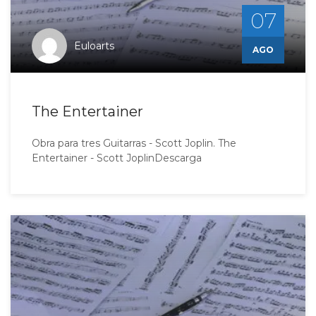
07
Euloarts
AGO
The Entertainer
Obra para tres Guitarras - Scott Joplin. The
Entertainer - Scott JoplinDescarga