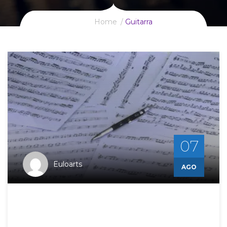
Home
Guitarra
07
Euloarts
AGO