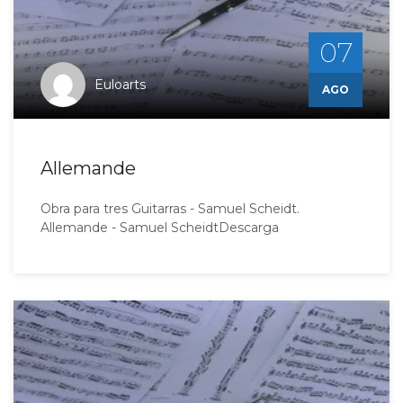
07
Euloarts
AGO
Allemande
Obra para tres Guitarras - Samuel Scheidt.
Allemande - Samuel ScheidtDescarga