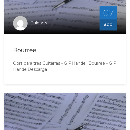
07
Euloarts
AGO
Bourree
Obra para tres Guitarras - G F Handel. Bourree - G F
HandelDescarga