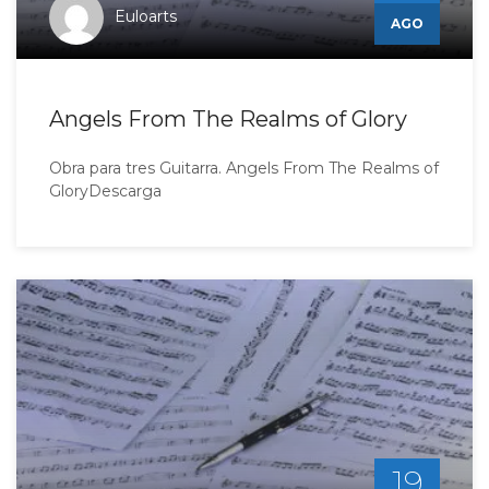
Euloarts
AGO
Angels From The Realms of Glory
Obra para tres Guitarra. Angels From The Realms of
GloryDescarga
19