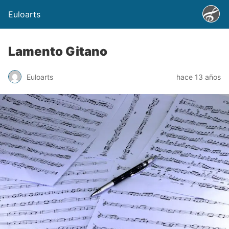
Euloarts
Lamento Gitano
Euloarts
hace 13 años