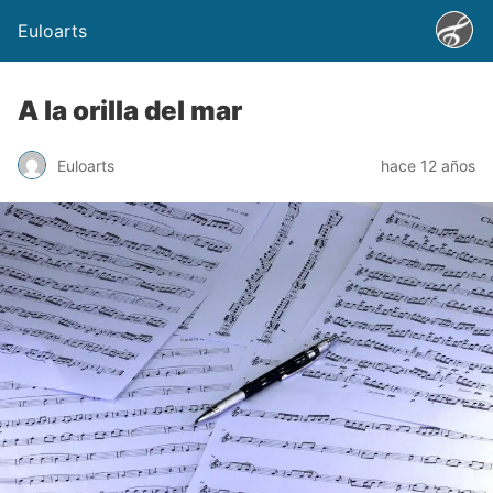
Euloarts
A la orilla del mar
Euloarts
hace 12 años