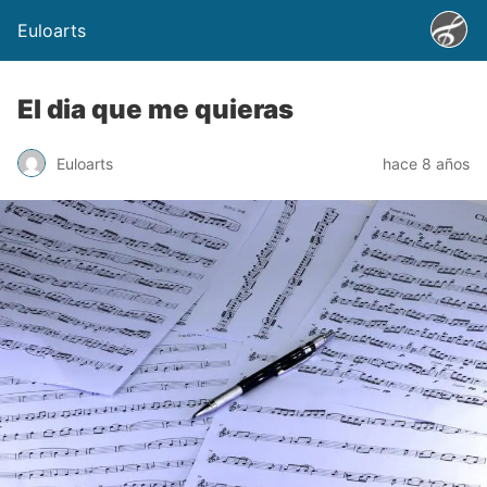
Euloarts
El dia que me quieras
Euloarts
hace 8 años