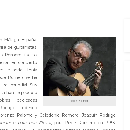
 Málaga, España.
ia de guitarristas,
nio Romero, fue su
ación en concierto
e cuando tenía
Pepe Romero se ha
nivel mundial. Sus
ica han inspirado a
obras dedicadas
Pepe Romero
Rodrigo, Federico
 Lorenzo Palomo y Celedonio Romero. Joaquín Rodrigo
ncierto para una Fiesta
, para Pepe Romero en 1983;