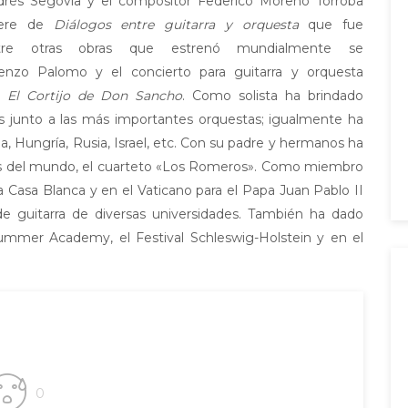
Andrés Segovia y el compositor Federico Moreno Torroba
iere de
Diálogos entre guitarra y orquesta
que fue
Entre otras obras que estrenó mundialmente se
nzo Palomo y el concierto para guitarra y orquesta
:
El Cortijo de Don Sancho
. Como solista ha brindado
s junto a las más importantes orquestas; igualmente ha
a, Hungría, Rusia, Israel, etc. Con su padre y hermanos ha
s del mundo, el cuarteto «Los Romeros». Como miembro
la Casa Blanca y en el Vaticano para el Papa Juan Pablo II
e guitarra de diversas universidades. También ha dado
Summer Academy, el Festival Schleswig-Holstein y en el
0