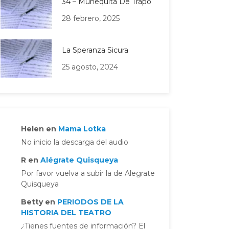
34 – Muñequita De Trapo
28 febrero, 2025
La Speranza Sicura
25 agosto, 2024
Helen
en
Mama Lotka
No inicio la descarga del audio
R
en
Alégrate Quisqueya
Por favor vuelva a subir la de Alegrate
Quisqueya
Betty
en
PERIODOS DE LA
HISTORIA DEL TEATRO
¿Tienes fuentes de información? El