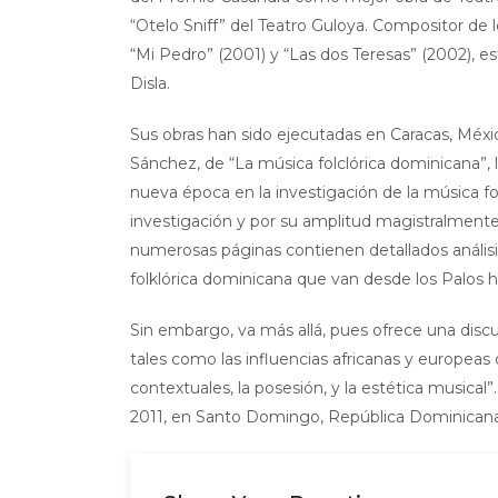
“Otelo Sniff” del Teatro Guloya. Compositor de l
“Mi Pedro” (2001) y “Las dos Teresas” (2002), e
Disla.
Sus obras han sido ejecutadas en Caracas, Méxi
Sánchez, de “La música folclórica dominicana”, l
nueva época en la investigación de la música fol
investigación y por su amplitud magistralmente a
numerosas páginas contienen detallados análisi
folklórica dominicana que van desde los Palos ha
Sin embargo, va más allá, pues ofrece una discu
tales como las influencias africanas y europea
contextuales, la posesión, y la estética music
2011, en Santo Domingo, República Dominicana