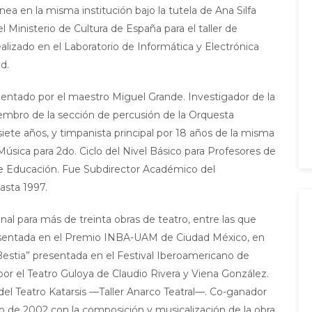
a en la misma institución bajo la tutela de Ana Silfa
 Ministerio de Cultura de España para el taller de
lizado en el Laboratorio de Informática y Electrónica
d.
ientado por el maestro Miguel Grande. Investigador de la
iembro de la sección de percusión de la Orquesta
ete años, y timpanista principal por 18 años de la misma
 Música para 2do. Ciclo del Nivel Básico para Profesores de
de Educación. Fue Subdirector Académico del
asta 1997.
l para más de treinta obras de teatro, entre las que
resentada en el Premio INBA-UAM de Ciudad México, en
Bestia” presentada en el Festival Iberoamericano de
r el Teatro Guloya de Claudio Rivera y Viena González.
el Teatro Katarsis —Taller Anarco Teatral—. Co-ganador
 de 2002 con la composición y musicalización de la obra