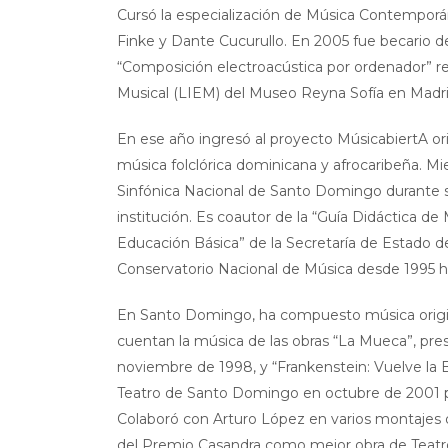
Cursó la especialización de Música Contemporáne
Finke y Dante Cucurullo. En 2005 fue becario del
“Composición electroacústica por ordenador” rea
Musical (LIEM) del Museo Reyna Sofía en Madri
En ese año ingresó al proyecto MúsicabiertA or
música folclórica dominicana y afrocaribeña. M
Sinfónica Nacional de Santo Domingo durante si
institución. Es coautor de la “Guía Didáctica de
Educación Básica” de la Secretaría de Estado 
Conservatorio Nacional de Música desde 1995 h
En Santo Domingo, ha compuesto música origina
cuentan la música de las obras “La Mueca”, p
noviembre de 1998, y “Frankenstein: Vuelve la 
Teatro de Santo Domingo en octubre de 2001 po
Colaboró con Arturo López en varios montajes d
del Premio Casandra como mejor obra de Teatro