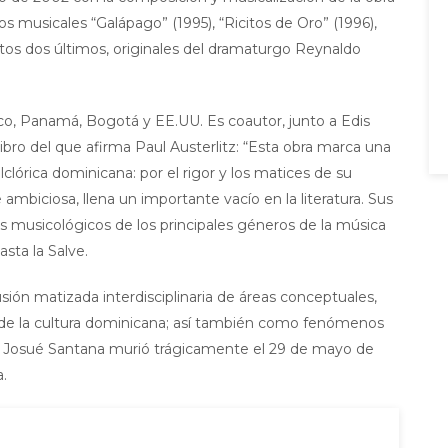
os musicales “Galápago” (1995), “Ricitos de Oro” (1996),
stos dos últimos, originales del dramaturgo Reynaldo
co, Panamá, Bogotá y EE.UU. Es coautor, junto a Edis
ibro del que afirma Paul Austerlitz: “Esta obra marca una
clórica dominicana: por el rigor y los matices de su
mbiciosa, llena un importante vacío en la literatura. Sus
s musicológicos de los principales géneros de la música
sta la Salve.
sión matizada interdisciplinaria de áreas conceptuales,
s de la cultura dominicana; así también como fenómenos
al”. Josué Santana murió trágicamente el 29 de mayo de
.