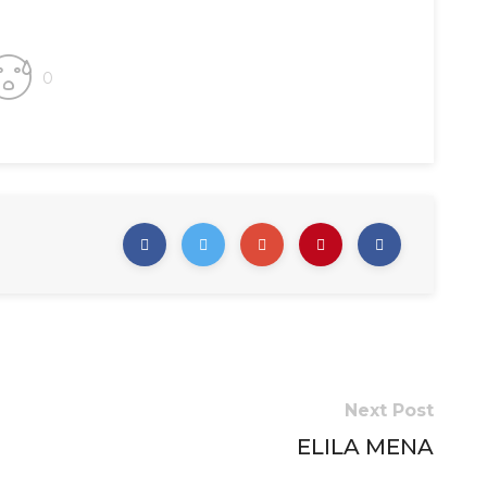
0
Next Post
ELILA MENA