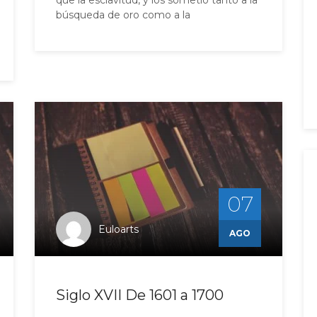
que la esclavitud, y los sometió tanto a la
búsqueda de oro como a la
07
Euloarts
AGO
Siglo XVII De 1601 a 1700