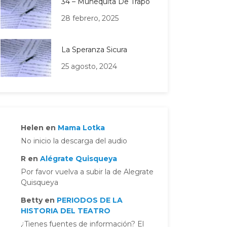
34 – Muñequita De Trapo
28 febrero, 2025
La Speranza Sicura
25 agosto, 2024
Helen
en
Mama Lotka
No inicio la descarga del audio
R
en
Alégrate Quisqueya
Por favor vuelva a subir la de Alegrate
Quisqueya
Betty
en
PERIODOS DE LA
HISTORIA DEL TEATRO
¿Tienes fuentes de información? El