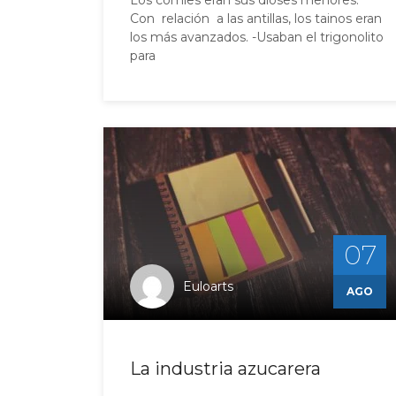
Los comíes eran sus dioses menores.
Con relación a las antillas, los tainos eran
los más avanzados. -Usaban el trigonolito
para
07
Euloarts
AGO
La industria azucarera