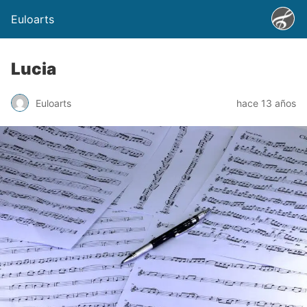
Euloarts
Lucia
Euloarts
hace 13 años