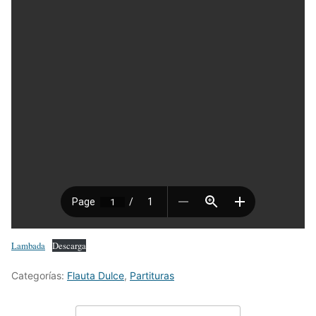
Lambada
Descarga
Categorías:
Flauta Dulce
,
Partituras