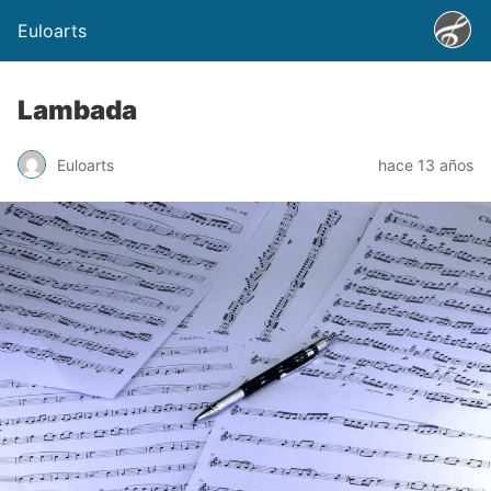
Euloarts
Lambada
Euloarts
hace 13 años