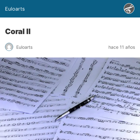
Euloarts
Coral II
Euloarts
hace 11 años