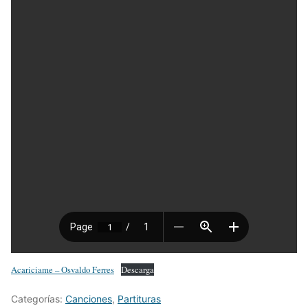
Acariciame – Osvaldo Ferres
Descarga
Categorías:
Canciones
,
Partituras