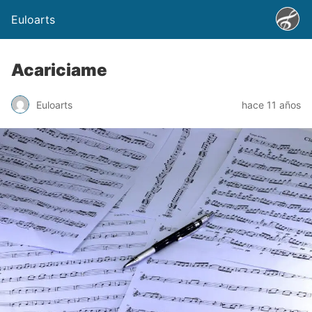
Euloarts
Acariciame
Euloarts
hace 11 años