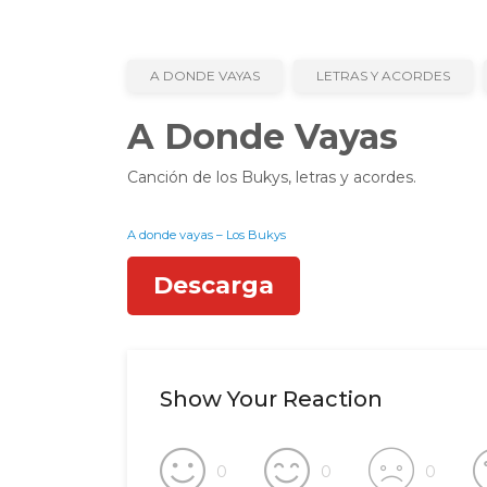
A DONDE VAYAS
LETRAS Y ACORDES
A Donde Vayas
Canción de los Bukys, letras y acordes.
A donde vayas – Los Bukys
Descarga
Show Your Reaction
0
0
0