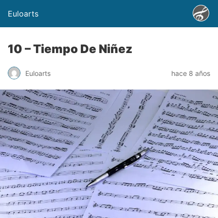
Euloarts
10 – Tiempo De Niñez
Euloarts
hace 8 años