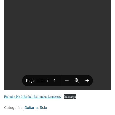
Preludio-No-3-Rafael-Bullumba-Landestoy
Descarga
Categorías:
Guitarra
,
Solo