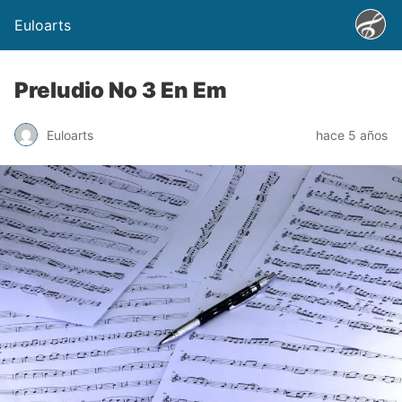
Euloarts
Preludio No 3 En Em
Euloarts
hace 5 años