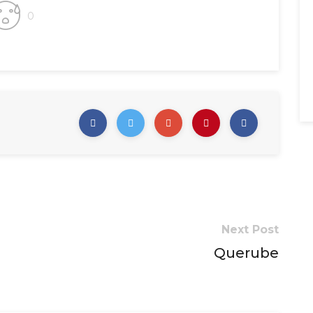
0
Next Post
Querube