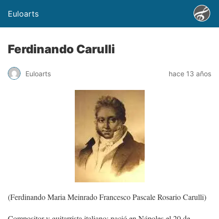
Euloarts
Ferdinando Carulli
Euloarts
hace 13 años
(Ferdinando Maria Meinrado Francesco Pascale Rosario Carulli)
Compositor y guitarrista italiano; nació en Nápoles el 20 de