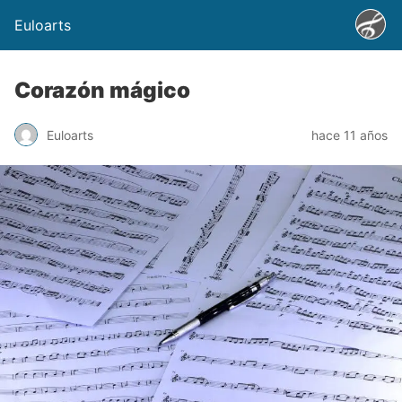
Euloarts
Corazón mágico
Euloarts
hace 11 años