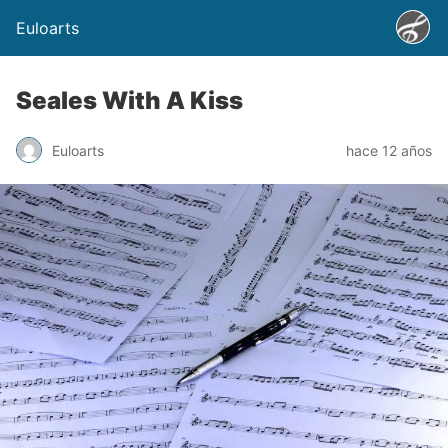
Euloarts
Seales With A Kiss
Euloarts
hace 12 años