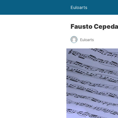
Euloarts
Fausto Cepeda
Euloarts